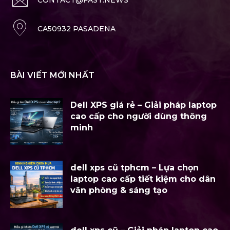
CONTACT@FAST.NEWS
CA50932 PASADENA
BÀI VIẾT MỚI NHẤT
Dell XPS giá rẻ – Giải pháp laptop
cao cấp cho người dùng thông
minh
dell xps cũ tphcm – Lựa chọn
laptop cao cấp tiết kiệm cho dân
văn phòng & sáng tạo