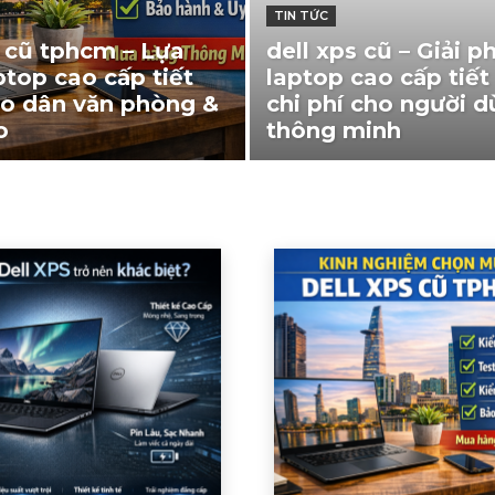
TIN TỨC
s cũ tphcm – Lựa
dell xps cũ – Giải p
ptop cao cấp tiết
laptop cao cấp tiết
o dân văn phòng &
chi phí cho người 
o
thông minh