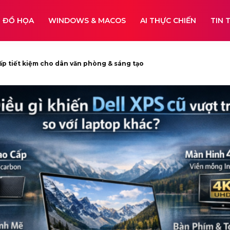
ĐỒ HỌA
WINDOWS & MACOS
AI THỰC CHIẾN
TIN 
ết kiệm chi phí cho người dùng thông minh