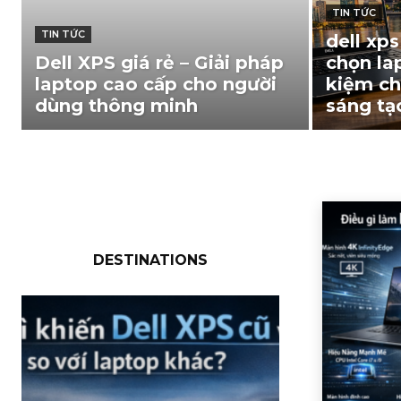
TIN TỨC
TIN TỨC
dell xp
Dell XPS giá rẻ – Giải pháp
chọn la
laptop cao cấp cho người
kiệm ch
dùng thông minh
sáng tạ
DESTINATIONS