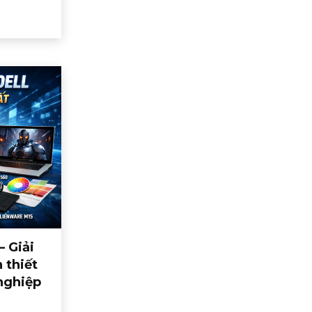
– Giải
 thiết
nghiệp