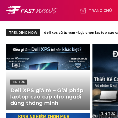
TRANG CHỦ
TRENDING NOW
dell xps cũ – Giải pháp laptop cao cấp ti
TIN TỨC
Dell XPS giá rẻ – Giải pháp
laptop cao cấp cho người
dùng thông minh
TIN TỨC