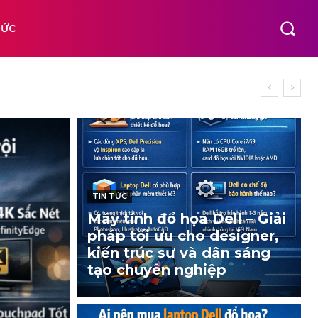
TỨC
TIN TỨC
Máy tính đồ họa Dell – Giải
pháp tối ưu cho designer,
kiến trúc sư và dân sáng
tạo chuyên nghiệp