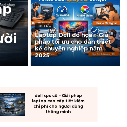
áp
TIN TỨC
ười
Laptop Dell đồ họa – Giải
pháp tối ưu cho dân thiết
kế chuyên nghiệp năm
2025
dell xps cũ – Giải pháp
laptop cao cấp tiết kiệm
chi phí cho người dùng
thông minh