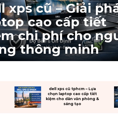
ll xps cũ – Giải ph
ptop cao cấp tiết
ệm chi phí cho ng
ng thông minh
dell xps cũ tphcm – Lựa
chọn laptop cao cấp tiết
kiệm cho dân văn phòng &
sáng tạo