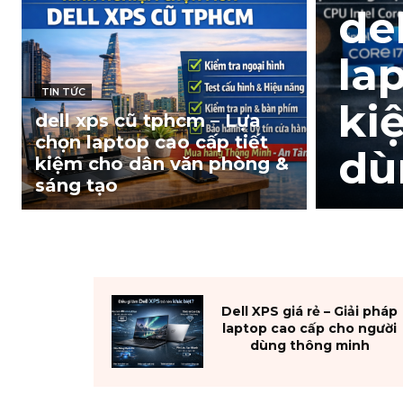
de
la
TIN TỨC
ki
dell xps cũ tphcm – Lựa
chọn laptop cao cấp tiết
dù
kiệm cho dân văn phòng &
sáng tạo
Dell XPS giá rẻ – Giải pháp
laptop cao cấp cho người
dùng thông minh