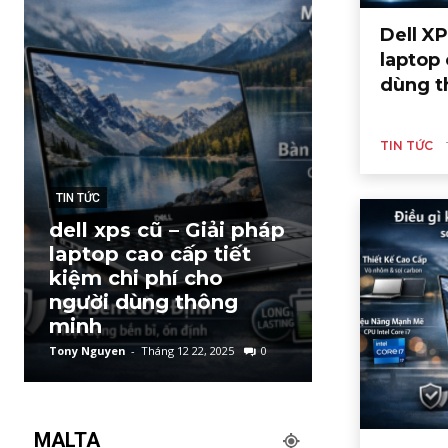
Dell XP
laptop
dùng t
TIN TỨC
TIN TỨC
TIN TỨC
dell xps cũ – Giải pháp
Máy tính đ
laptop cao cấp tiết
Giải pháp 
kiệm chi phí cho
designer, 
người dùng thông
và dân sá
minh
chuyên ng
Tony Nguyen
-
Tháng 12 22, 2025
0
Tony Nguyen
-
Thá
MALTA