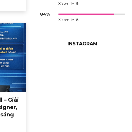
Xiaomi Mi 8
84%
Xiaomi Mi 8
INSTAGRAM
 – Giải
signer,
 sáng