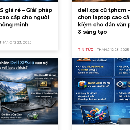
S giá rẻ – Giải pháp
dell xps cũ tphcm 
 cao cấp cho người
chọn laptop cao cấ
hông minh
kiệm cho dân văn
& sáng tạo
THÁNG 12 23, 2025
TIN TỨC
THÁNG 12 23, 2025
TIN TỨC
ồ họa Dell –
tối ưu cho
Laptop Dell đồ họa –
kiến trúc sư
Giải pháp tối ưu cho
ng tạo
dân thiết kế chuyên
hiệp
nghiệp năm 2025
ng 12 22, 2025
0
Tony Nguyen
-
Tháng 12 19, 2025
0