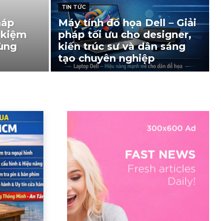
TIN TỨC
háp
Máy tính đồ họa Dell – Giải
 kiệm
pháp tối ưu cho designer,
dùng
kiến trúc sư và dân sáng
tạo chuyên nghiệp