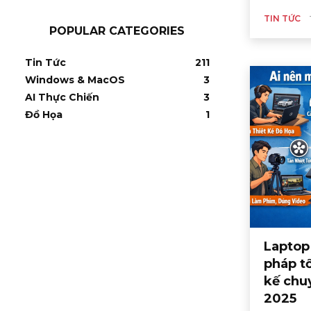
TIN TỨC
POPULAR CATEGORIES
Tin Tức
211
Windows & MacOS
3
AI Thực Chiến
3
Đồ Họa
1
Laptop 
pháp tố
kế chu
2025