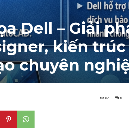
a Dell – Giải p
igner, kiến trúc
tạo chuyên nghi
82
0