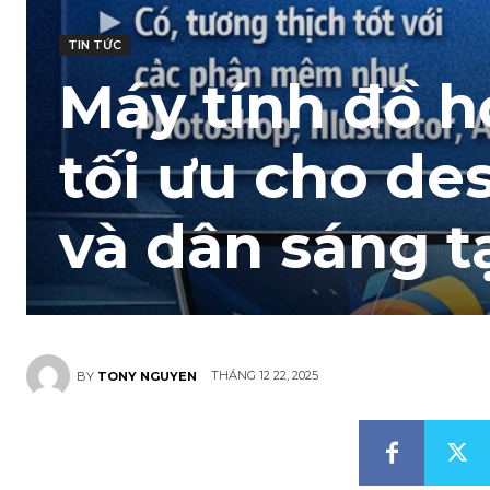
TIN TỨC
Máy tính đồ họ
tối ưu cho des
và dân sáng 
THÁNG 12 22, 2025
BY
TONY NGUYEN