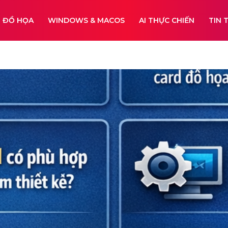
ĐỒ HỌA
WINDOWS & MACOS
AI THỰC CHIẾN
TIN 