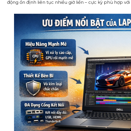
động ổn định liên tục nhiều giờ liền – cực kỳ phù hợp vớ