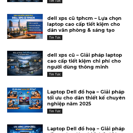
Tin Tức
dell xps cũ tphcm – Lựa chọn
laptop cao cấp tiết kiệm cho
dân văn phòng & sáng tạo
Tin Tức
dell xps cũ – Giải pháp laptop
cao cấp tiết kiệm chi phí cho
người dùng thông minh
Tin Tức
Laptop Dell đồ họa – Giải pháp
tối ưu cho dân thiết kế chuyên
nghiệp năm 2025
Tin Tức
Laptop Dell đồ hoạ – Giải pháp