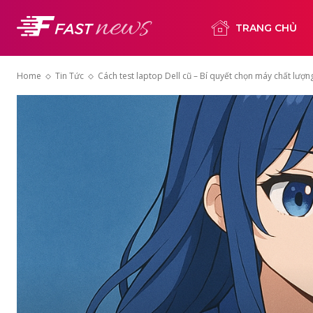
TRANG CHỦ
Home
Tin Tức
Cách test laptop Dell cũ – Bí quyết chọn máy chất lượng