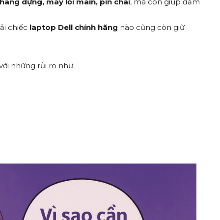
hàng dựng, máy lỗi main, pin chai
, mà còn giúp đảm
ải chiếc
laptop Dell chính hãng
nào cũng còn giữ
ới những rủi ro như: