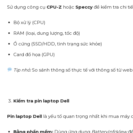
Sử dụng công cụ
CPU-Z
hoặc
Speccy
để kiểm tra chi ti
Bộ xử lý (CPU)
RAM (loại, dung lượng, tốc độ)
Ổ cứng (SSD/HDD, tình trạng sức khỏe)
Card đồ họa (GPU)
Tip nhỏ:
So sánh thông số thực tế với thông số từ webs
Kiểm tra pin laptop Dell
Pin laptop Dell
là yếu tố quan trọng nhất khi mua máy cũ
Bằng phần mềm:
Dùng ứng dụng
BatteryInfoView
để