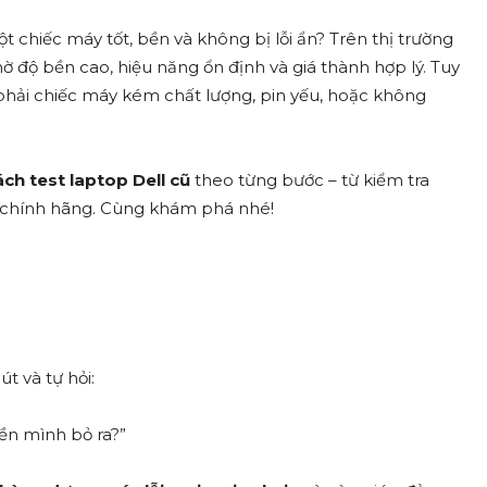
chiếc máy tốt, bền và không bị lỗi ẩn? Trên thị trường
 độ bền cao, hiệu năng ổn định và giá thành hợp lý. Tuy
 phải chiếc máy kém chất lượng, pin yếu, hoặc không
ách test laptop Dell cũ
theo từng bước – từ kiểm tra
 chính hãng. Cùng khám phá nhé!
t và tự hỏi:
iền mình bỏ ra?”