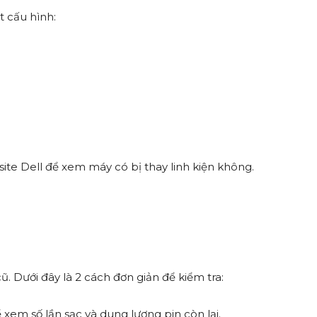
ết cấu hình:
ite Dell để xem máy có bị thay linh kiện không.
. Dưới đây là 2 cách đơn giản để kiểm tra:
 xem số lần sạc và dung lượng pin còn lại.