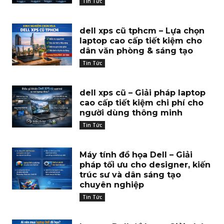
Tin Tức
dell xps cũ tphcm – Lựa chọn
laptop cao cấp tiết kiệm cho
dân văn phòng & sáng tạo
Tin Tức
dell xps cũ – Giải pháp laptop
cao cấp tiết kiệm chi phí cho
người dùng thông minh
Tin Tức
Máy tính đồ họa Dell – Giải
pháp tối ưu cho designer, kiến
trúc sư và dân sáng tạo
chuyên nghiệp
Tin Tức