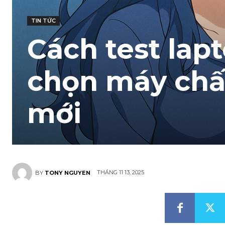
TIN TỨC
Cách test lapt
chọn máy chấ
mới
THÁNG 11 13, 2025
BY
TONY NGUYEN