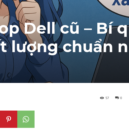
op Dell cũ – Bí 
t lượng chuẩn 
57
0