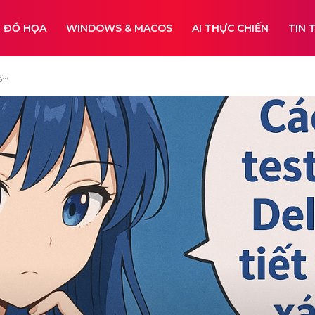
ĐỒ HỌA
WINDOWS & MACOS
AI THỰC CHIẾN
TIN 
...