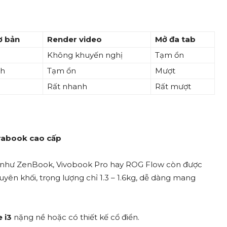
ơ bản
Render video
Mở đa tab
Không khuyến nghị
Tạm ổn
nh
Tạm ổn
Mượt
Rất nhanh
Rất mượt
trabook cao cấp
như ZenBook, Vivobook Pro hay ROG Flow còn được
yên khối, trọng lượng chỉ 1.3 – 1.6kg, dễ dàng mang
 i3
nặng nề hoặc có thiết kế cổ điển.