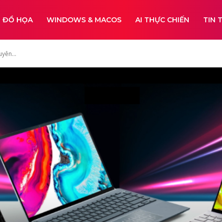
ĐỒ HỌA
WINDOWS & MACOS
AI THỰC CHIẾN
TIN 
yên...