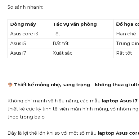
So sánh nhanh:
Dòng máy
Tác vụ văn phòng
Đồ họa c
Asus core i3
Tốt
Hạn chế
Asus i5
Rất tốt
Trung bì
Asus i7
Xuất sắc
Rất tốt
Thiết kế mỏng nhẹ, sang trọng – không thua gì ul
Không chỉ mạnh về hiệu năng, các mẫu
laptop Asus i7
thiết kế cực kỳ tinh tế: viền màn hình mỏng, vỏ nhôm ngu
theo trong balo.
Đây là lợi thế lớn khi so với một số mẫu
laptop Asus core