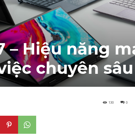
7 – Hiệu năng 
việc chuyên sâu
130
0