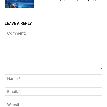
LEAVE A REPLY
Comment:
Na
Ema
Web