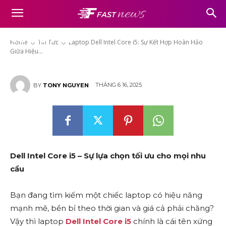
Laptop Dell Intel Core i5: Sự Kết
Hợp Hoàn Hảo Giữa Hiệu Năng
Và Bền Bỉ
Home
Tin Tức
Laptop Dell Intel Core i5: Sự Kết Hợp Hoàn Hảo
Giữa Hiệu...
THÁNG 6 16, 2025
BY
TONY NGUYEN
Dell Intel Core i5 – Sự lựa chọn tối ưu cho mọi nhu
cầu
Bạn đang tìm kiếm một chiếc laptop có hiệu năng
mạnh mẽ, bền bỉ theo thời gian và giá cả phải chăng?
Vậy thì laptop
Dell Intel Core i5
chính là cái tên xứng