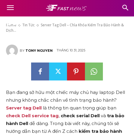
Server Tag Dell – Chìa Khóa
Kiểm Tra Bảo Hành & Dịch Vụ
Dell
Home
Tin Tức
Server Tag Dell – Chìa Khóa Kiểm Tra Bảo Hành &
Dịch...
THÁNG 10 31, 2025
BY
TONY NGUYEN
Bạn đang sở hữu một chiếc máy chủ hay laptop Dell
nhưng không chắc chắn về tình trạng bảo hành?
Server tag Dell
là thông tin quan trọng giúp bạn
check Dell service tag
,
check serial Dell
và
tra bảo
hành Dell
dễ dàng. Trong bài viết này, chúng tôi sẽ
hướng dẫn bạn từ A đến Z cách
kiểm tra bảo hành