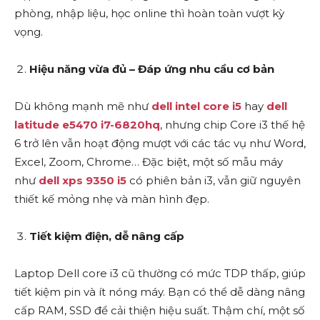
phòng, nhập liệu, học online thì hoàn toàn vượt kỳ
vọng.
Hiệu năng vừa đủ – Đáp ứng nhu cầu cơ bản
Dù không mạnh mẽ như
dell intel core i5
hay
dell
latitude e5470 i7-6820hq
, nhưng chip Core i3 thế hệ
6 trở lên vẫn hoạt động mượt với các tác vụ như Word,
Excel, Zoom, Chrome… Đặc biệt, một số mẫu máy
như
dell xps 9350 i5
có phiên bản i3, vẫn giữ nguyên
thiết kế mỏng nhẹ và màn hình đẹp.
Tiết kiệm điện, dễ nâng cấp
Laptop Dell core i3 cũ thường có mức TDP thấp, giúp
tiết kiệm pin và ít nóng máy. Bạn có thể dễ dàng nâng
cấp RAM, SSD để cải thiện hiệu suất. Thậm chí, một số