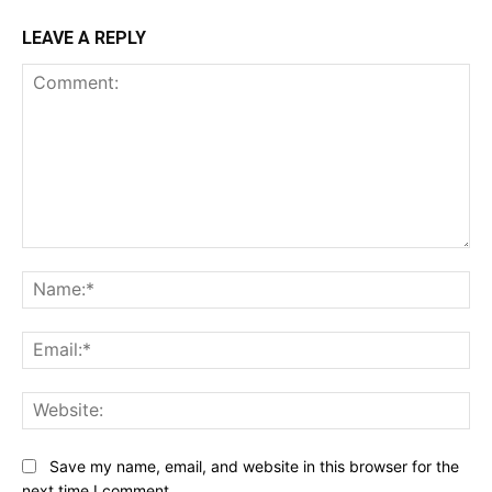
LEAVE A REPLY
Comment:
Na
Ema
Web
Save my name, email, and website in this browser for the
next time I comment.