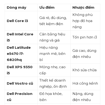
Dòng máy
Ưu điểm
Nhược điểm
Không phù
Giá rẻ, đủ dùng,
Dell Core i3
hợp đồ họa
tiết kiệm điện
nặng
Dell Intel Core
Cân bằng hiệu
Tốn pin hơn i3
i5
năng và giá
Dell Latitude
Hiệu năng
Giá cao, dùng
e5470 i7-
mạnh mẽ, bền
điện nhiều
6820hq
bỉ
Dell XPS 9350
Mỏng nhẹ, cao
Khó sửa chữa
i5
cấp
Thiết kế doanh
Dell Vostro cũ
Hơi cồng kềnh
nghiệp, ổn định
Dell Precision
Đồ họa khỏe,
Nặng, dùng
cũ
bền
điện nhiều