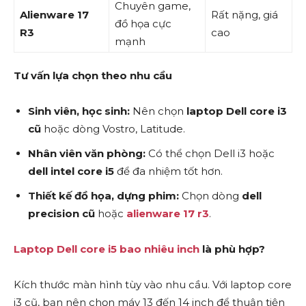
Chuyên game,
Alienware 17
Rất nặng, giá
đồ họa cực
R3
cao
mạnh
Tư vấn lựa chọn theo nhu cầu
Sinh viên, học sinh:
Nên chọn
laptop Dell core i3
cũ
hoặc dòng Vostro, Latitude.
Nhân viên văn phòng:
Có thể chọn Dell i3 hoặc
dell intel core i5
để đa nhiệm tốt hơn.
Thiết kế đồ họa, dựng phim:
Chọn dòng
dell
precision cũ
hoặc
alienware 17 r3
.
Laptop Dell core i5 bao nhiêu inch
là phù hợp?
Kích thước màn hình tùy vào nhu cầu. Với laptop core
i3 cũ, bạn nên chọn máy 13 đến 14 inch để thuận tiện